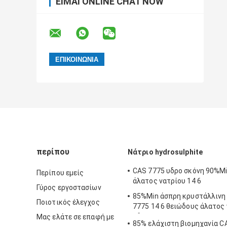
ΕΊΜΑΙ ONLINE CHAT NOW
περίπου
Νάτριο hydrosulphite
CAS 7775 υδρο σκόνη 90%M
Περίπου εμείς
άλατος νατρίου 14 6
Γύρος εργοστασίων
85%Min άσπρη κρυστάλλινη
Ποιοτικός έλεγχος
7775 14 6 θειώδους άλατος
υδρο
Μας ελάτε σε επαφή με
85% ελάχιστη βιομηχανία C