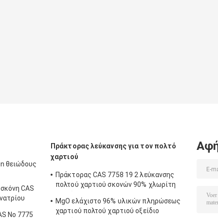
Αφή
Πράκτορας λεύκανσης για τον πολτό
χαρτιού
in θειώδους
Πράκτορας CAS 7758 19 2 λεύκανσης
πολτού χαρτιού σκονών 90% χλωρίτη
 σκόνη CAS
νατρίου
 νατρίου
MgO ελάχιστο 96% υλικών πληρώσεως
χαρτιού πολτού χαρτιού οξείδιο
AS Νο 7775