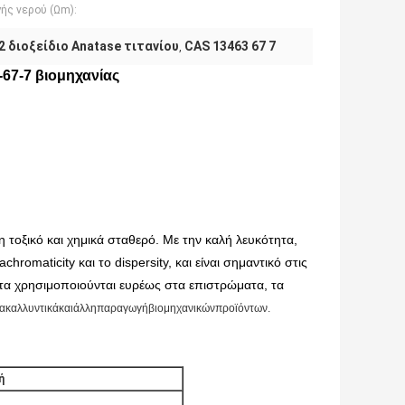
ής νερού (Ωm):
2 διοξείδιο Anatase τιτανίου
CAS 13463 67 7
,
-67-7 βιομηχανίας
μη τοξικό και χημικά σταθερό. Με την καλή λευκότητα,
hromaticity και το dispersity, και είναι σημαντικό στις
ντα χρησιμοποιούνται ευρέως στα επιστρώματα, τα
ο, τακαλλυντικάκαιάλληπαραγωγήβιομηχανικώνπροϊόντων.
ή