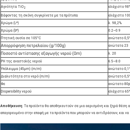
Αγνότητα TiO
ελάχιστο 98
2
Βάφοντας τη σκόνη συγκρίνετε με τα πρότυπα
ελάχιστο 10
Χρώμα (L*)
λ. 98,2%
Χρώμα (b*)
0.2~0.9
Πτητική ουσία σε 105°C
ανώτατο 0,5
Απορρόφηση πετρελαίου (g/100g)
ανώτατα 23
Ποσοστό αντίστασης εξαγωγής νερού (Ωm)
λ. 20
PH της αναστολής νερού
6.5~8.0
Υπόλειμμα (45μm) (m/m)
ανώτατο 0,1
Διαλυτότητα στο νερό (m/m)
ανώτατο 0,5
Φε
ανώτατο 80
Dispersibility νερού
ελάχιστο 65
Αποθήκευση
: Τα προϊόντα θα αποθηκευτούν σε μια αερισμένη και ξηρά θέση α
απαγορευμένο στην επαφή με τα προϊόντα που μπορούν να αντιδράσουν, και ν