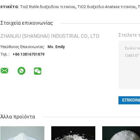
,
,
ετικέτα:
Tio2 Rutile διοξειδίου τιτανίου
TiO2 διοξείδιο Anatase τιτανίου
T
Στοιχεία επικοινωνίας
Στείλετε 
ZHANJIU (SHANGHAI) INDUSTRIAL CO., LTD
Υπεύθυνος Επικοινωνίας:
Ms. Emily
Τηλ.::
+86 13816701879
Άλλα προϊόντα