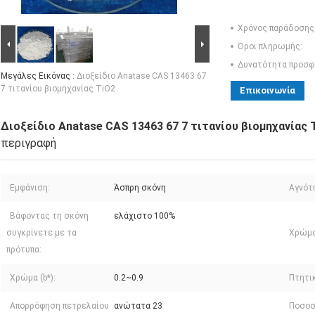
Χρόνος παράδοσης
Όροι πληρωμής:
Δυνατότητα προσφ
Μεγάλες Εικόνας :
Διοξείδιο Anatase CAS 13463 67
7 τιτανίου βιομηχανίας TiO2
Επικοινωνία
Διοξείδιο Anatase CAS 13463 67 7 τιτανίου βιομηχανίας 
περιγραφή
Εμφάνιση:
Άσπρη σκόνη
Αγνότ
Βάφοντας τη σκόνη
ελάχιστο 100%
συγκρίνετε με τα
Χρώμα 
πρότυπα:
Χρώμα (b*):
0.2~0.9
Πτητικ
Απορρόφηση πετρελαίου
ανώτατα 23
Ποσοσ