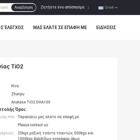
Ζητήστε ένα απόσπασμα
Αναζήτηση
|
Greek
ΌΣ ΈΛΕΓΧΟΣ
ΜΑΣ ΕΛΆΤΕ ΣΕ ΕΠΑΦΉ ΜΕ
ΕΙΔΉΣΕΙΣ
νίας TiO2
Κίνα
Zhanjiu
Anatase TiO2 DHA100
τολής Όροι:
ίας min:
Παρακαλώ μας ελάτε σε επαφή με
Please contact us
μέρειες:
25kgs μαζική τσάντα τσαντών, 500kgs και
1000kgs βαλβίδων εγγράφου όπως