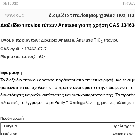
(g/100g):
εξαγωγ
διοξείδιο τιτανίου βιομηχανίας TiO2
TiO
Υψηλό φως:
,
Διοξείδιο τιτανίου τύπων Anatase για τη χρήση CAS 13463
Όνομα προϊόντων:
Διοξείδιο Anatase,
Anatase TiO
τιτανίου
2
CAS αριθ. :
13463-67-7
Μοριακός τύπος:
TiO
2
Εφαρμογή
:
Το διοξείδιο τιτανίου anatase παράγεται από την επιχείρησή μας είναι 
φωτεινότητα και σχολιάστε, το προϊόν είναι άριστο στην αδιαφάνεια, το ac
δυνατότητες καιρικών αντίστασης και αντι-κονιορτοποίησης. Τα προϊό
πλαστικά, το έγγραφο, το priPurity
TiO
ntingμελάνι, τηχημικήίνα, τολάστιχ
2
Προδιαγραφή:
Στοιχεία
Προδιαγραφ
Εμφάνιση
Άσπρη σκόνη