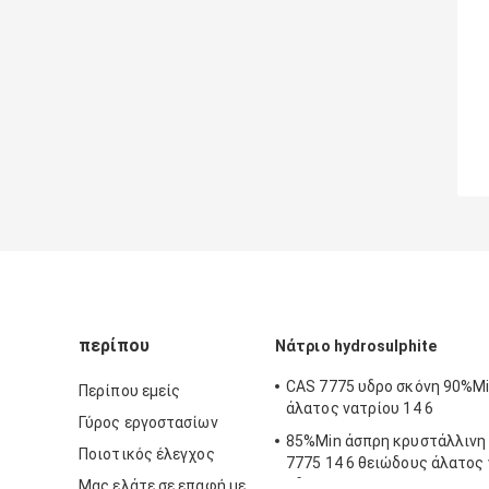
περίπου
Νάτριο hydrosulphite
CAS 7775 υδρο σκόνη 90%M
Περίπου εμείς
άλατος νατρίου 14 6
Γύρος εργοστασίων
85%Min άσπρη κρυστάλλινη
Ποιοτικός έλεγχος
7775 14 6 θειώδους άλατος
υδρο
Μας ελάτε σε επαφή με