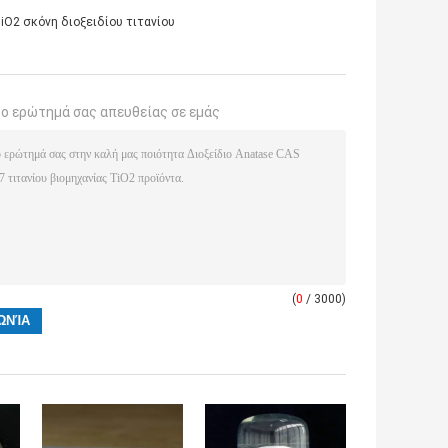
iO2 σκόνη διοξειδίου τιτανίου
το ερώτημά σας απευθείας σε εμάς
(
0
/ 3000)