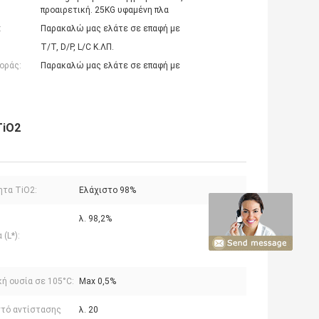
προαιρετική. 25KG υφαμένη πλα
:
Παρακαλώ μας ελάτε σε επαφή με
T/T, D/P, L/C Κ.ΛΠ.
οράς:
Παρακαλώ μας ελάτε σε επαφή με
TiO2
ητα TiO2:
Ελάχιστο 98%
λ. 98,2%
(L*):
ή ουσία σε 105°C:
Max 0,5%
τό αντίστασης
λ. 20