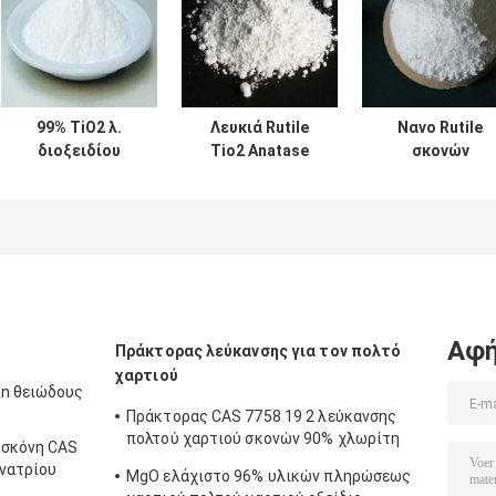
99% TiO2 λ.
Λευκιά Rutile
Νανο Rutile
διοξειδίου
Tio2 Anatase
σκονών
Anatase CAS
διοξειδίου
διοξειδίου
13463-67-7
τιτανίου σκονών
τιτανίου TiO2
τιτανίου
βιομηχανία
αγνότητα 99,8
μπαταριών
τύπων 15-60n
λίθιου
Αφή
Πράκτορας λεύκανσης για τον πολτό
χαρτιού
in θειώδους
Πράκτορας CAS 7758 19 2 λεύκανσης
πολτού χαρτιού σκονών 90% χλωρίτη
 σκόνη CAS
νατρίου
 νατρίου
MgO ελάχιστο 96% υλικών πληρώσεως