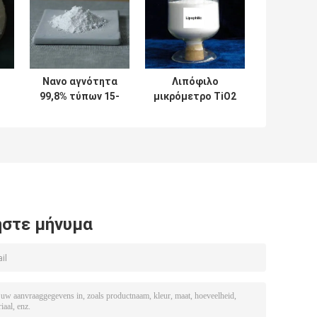
Νανο αγνότητα
Λιπόφιλο
99,8% τύπων 15-
μικρόμετρο TiO2
50nm Anatase
Titanium Powder
σκονών
Cosmetics
%
διοξειδίου
Industry
m
τιτανίου
στε μήνυμα