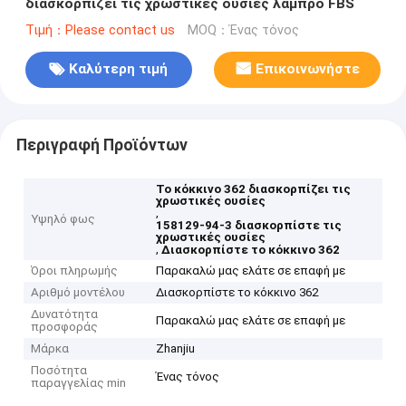
διασκορπίζει τις χρωστικές ουσίες λαμπρό FBS
Τιμή：Please contact us
MOQ：Ένας τόνος
Καλύτερη τιμή
Επικοινωνήστε
Περιγραφή Προϊόντων
Το κόκκινο 362 διασκορπίζει τις
χρωστικές ουσίες
,
Υψηλό φως
158129-94-3 διασκορπίστε τις
χρωστικές ουσίες
,
Διασκορπίστε το κόκκινο 362
Όροι πληρωμής
Παρακαλώ μας ελάτε σε επαφή με
Αριθμό μοντέλου
Διασκορπίστε το κόκκινο 362
Δυνατότητα
Παρακαλώ μας ελάτε σε επαφή με
προσφοράς
Μάρκα
Zhanjiu
Ποσότητα
Ένας τόνος
παραγγελίας min