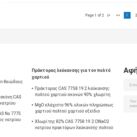
Page 1 of 2
|<
<<
1
Αφή
Πράκτορας λεύκανσης για τον πολτό
χαρτιού
in θειώδους
Πράκτορας CAS 7758 19 2 λεύκανσης
πολτού χαρτιού σκονών 90% χλωρίτη
 σκόνη CAS
νατρίου
 νατρίου
MgO ελάχιστο 96% υλικών πληρώσεως
χαρτιού πολτού χαρτιού οξείδιο
AS Νο 7775
μαγνήσιου 48 4 CAS 1309
ος νατρίου
Χλωρίτης 82% CAS 7758 19 2 ClNaO2
νατρίου πρακτόρων λεύκανσης πολτού
χαρτιού