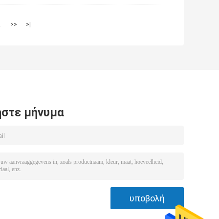
2
>>
>|
στε μήνυμα