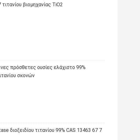
7 τιτανίου βιομηχανίας TiO2
νες πρόσθετες ουσίες ελάχιστο 99%
ιτανίου σκονών
se διοξειδίου τιτανίου 99% CAS 13463 67 7