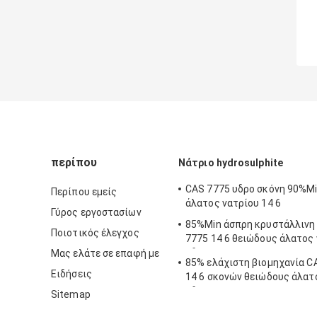
περίπου
Νάτριο hydrosulphite
CAS 7775 υδρο σκόνη 90%M
Περίπου εμείς
άλατος νατρίου 14 6
Γύρος εργοστασίων
85%Min άσπρη κρυστάλλινη
Ποιοτικός έλεγχος
7775 14 6 θειώδους άλατος
υδρο
Μας ελάτε σε επαφή με
85% ελάχιστη βιομηχανία C
Ειδήσεις
14 6 σκονών θειώδους άλατ
υδρο
Sitemap