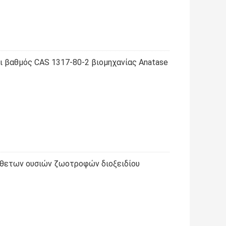
και βαθμός CAS 1317-80-2 βιομηχανίας Anatase
σθετων ουσιών ζωοτροφών διοξειδίου