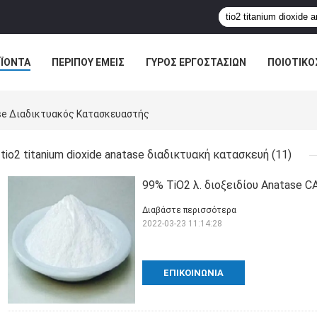
ΪΌΝΤΑ
ΠΕΡΊΠΟΥ ΕΜΕΊΣ
ΓΎΡΟΣ ΕΡΓΟΣΤΑΣΊΩΝ
ΠΟΙΟΤΙΚΌ
ase Διαδικτυακός Κατασκευαστής
tio2 titanium dioxide anatase διαδικτυακή κατασκευή
(11)
99% TiO2 λ. διοξειδίου Anatase C
Διαβάστε περισσότερα
2022-03-23 11:14:28
ΕΠΙΚΟΙΝΩΝΊΑ